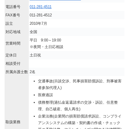
電話番号
011-281-4511
FAX番号
011-281-4512
設立
2010年7月
対応地域
全国
平日 9:00～19:00
営業時間
※夜間・土日応相談
定休日
土日祝
相談受付
所属弁護士数
2名
交通事故(示談交渉、民事損害賠償訴訟、刑事被害
者参加代理人)
医療過誤
債務整理(過払金返還請求の交渉・訴訟、任意整
理、自己破産、個人再生)
企業法務(企業間の損害賠償請求訴訟、コンプライ
取扱業務
アンスシステムの構築・契約書の作成・チェック