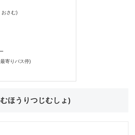
 おさむ)
ー
・最寄りバス停)
さむほうりつじむしょ)