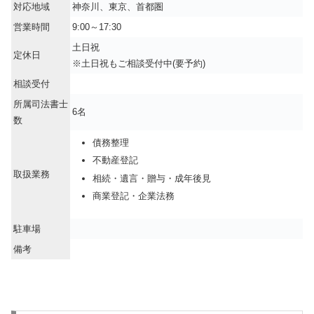
対応地域
神奈川、東京、首都圏
営業時間
9:00～17:30
土日祝
定休日
※土日祝もご相談受付中(要予約)
相談受付
所属司法書士
6名
数
債務整理
不動産登記
取扱業務
相続・遺言・贈与・成年後見
商業登記・企業法務
駐車場
備考