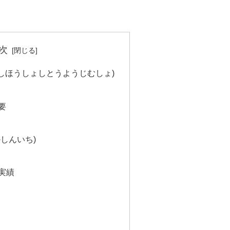
次
しほうしょしとうようじむしょ)
要
しんいち)
実績