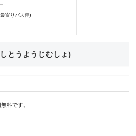
ー
・最寄りバス停)
ょしとうようじむしょ)
回無料です。